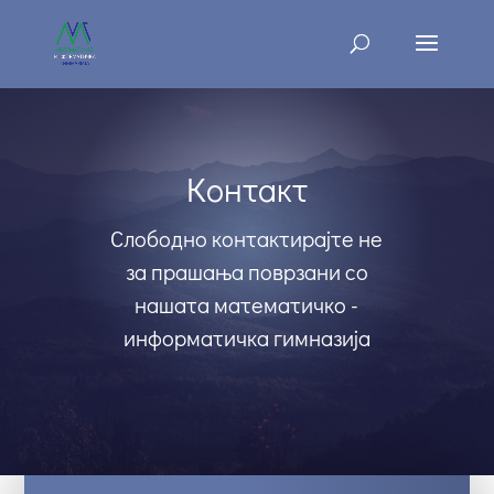
Контакт
Слободно контактирајте не
за прашања поврзани со
нашата математичко -
информатичка гимназија