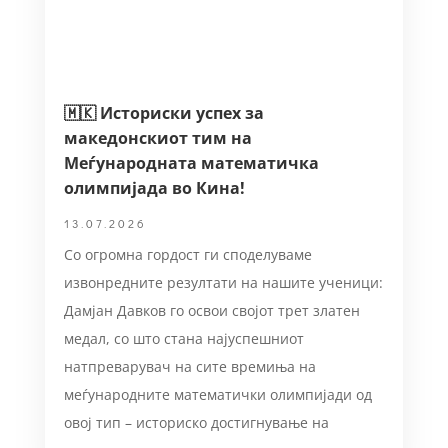
🇲🇰 Историски успех за
македонскиот тим на
Меѓународната математичка
олимпијада во Кина!
13.07.2026
Со огромна гордост ги споделуваме
извонредните резултати на нашите ученици:
Дамјан Давков го освои својот трет златен
медал, со што стана најуспешниот
натпреварувач на сите времиња на
меѓународните математички олимпијади од
овој тип – историско достигнување на