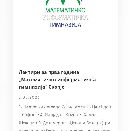
Лектири за прва година
„Математичко-информатичка
гимназија“ Скопје
2.07.2026
1. Панонски легенди 2. Гилгамеш 3. Цар Едип
– Софокле 4. Илијада – Хомер 5. Хамлет –
Шекспир 6. Декамерон – Џовани Бокачо (три
новели по избор); 7. Канционер – Франческо