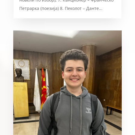
Петрарка (поезија) 8. Пеколот – Данте...