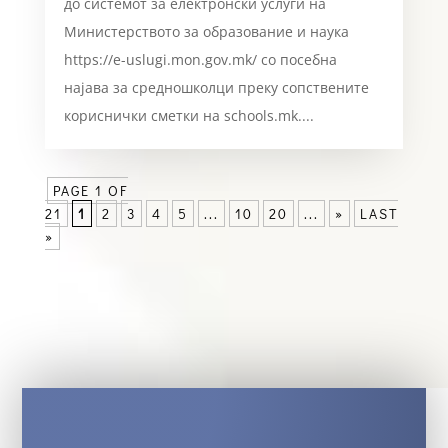
до системот за електронски услуги на
Министерството за образование и наука
https://e-uslugi.mon.gov.mk/ со посебна
најава за средношколци преку сопствените
кориснички сметки на schools.mk....
PAGE 1 OF
21
1
2
3
4
5
...
10
20
...
»
LAST
»