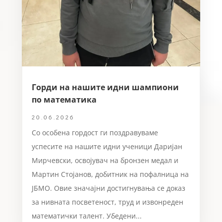
Горди на нашите идни шампиони
по математика
20.06.2026
Со особена гордост ги поздравуваме
успесите на нашите идни ученици Даријан
Мирчевски, освојувач на бронзен медал и
Мартин Стојанов, добитник на пофалница на
ЈБМО. Овие значајни достигнувања се доказ
за нивната посветеност, труд и извонреден
математички талент. Убедени...