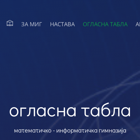
ЗА МИГ
НАСТАВА
ОГЛАСНА ТАБЛА
А
огласна табла
математичко - информатичка гимназија