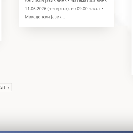
Англиски јазик линк • Математика линк
11.06.2026 (четврток), во 09:00 часот •
Македонски јазик...
ST »