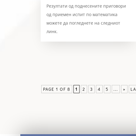
Резултати од поднесените приговори
од приемен испит по математика
можете да погледнете на следниот
линк.
PAGE 1 OF 8
1
2
3
4
5
...
»
LA