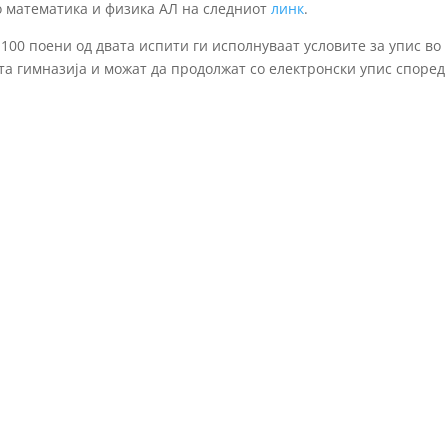
о математика и физика АЛ на следниот
линк
.
00 поени од двата испити ги исполнуваат условите за упис во
а гимназија и можат да продолжат со електронски упис според