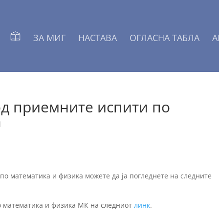
ЗА МИГ
НАСТАВА
ОГЛАСНА ТАБЛА
А
од приемните испити по
а
по математика и физика можете да ја погледнете на следните
о математика и физика МК на следниот
линк
.