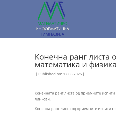
Конечна ранг листа 
математика и физик
|
Published on: 12.06.2026
|
Конечната ранг листа од приемните испити 
линкови.
Конечна ранг листа од приемните испити п