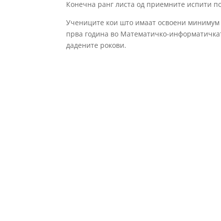
Конечна ранг листа од приемните испити п
Учениците кои што имаат освоени минимум 1
прва година во Математичко-информатичкат
дадените рокови.