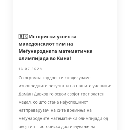
🇲🇰 Историски успех за
македонскиот тим на
Меѓународната математичка
олимпијада во Кина!
13.07.2026
Со огромна гордост ги споделуваме
извонредните резултати на нашите ученици:
Дамјан Давков го освои својот трет златен
медал, со што стана најуспешниот
натпреварувач на сите времиња на
меѓународните математички олимпијади од
овој тип – историско достигнување на