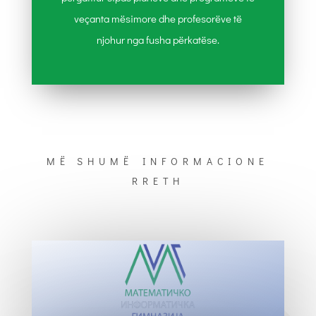
veçanta mësimore dhe profesorëve të
njohur nga fusha përkatëse.
MË SHUMË INFORMACIONE
RRETH