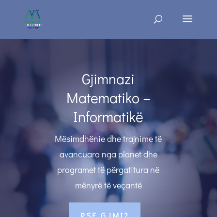
Gjimnazi
Matematiko –
Informatikë
Mësimdhënie dhe trajnime të
avancuara nga planet dhe
programet të përgatitura në
mënyrë të veçantë
PSE GJMI?