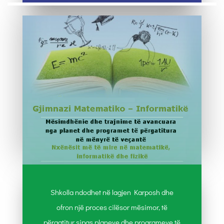
Shkolla ndodhet në lagjen Karposh dhe
ofron një proces cilësor mësimor, të
përgatitur sipas planeve dhe programeve të