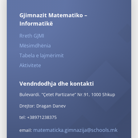
Gjimnazit Matematiko –
Informatikë
Rreth GJMI
Mësimdhënia
Tabela e lajmërimit
Aktivitete
Vendndodhja dhe kontakti
Bulevardi. “Çetet Partizane” Nr.91, 1000 Shkup
Drejtor: Dragan Danev
tel: +38971238375
matematicka.gimnazija@schools.mk
email: