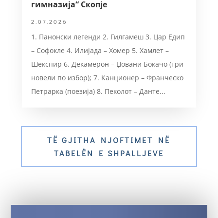
гимназија“ Скопје
2.07.2026
1. Панонски легенди 2. Гилгамеш 3. Цар Едип
– Софокле 4. Илијада – Хомер 5. Хамлет –
Шекспир 6. Декамерон – Џовани Бокачо (три
новели по избор); 7. Канционер – Франческо
Петрарка (поезија) 8. Пеколот – Данте...
TË GJITHA NJOFTIMET NË
TABELËN E SHPALLJEVE