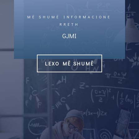
MË SHUMË INFORMACIONE
RRETH
GJMI
LEXO MË SHUMË