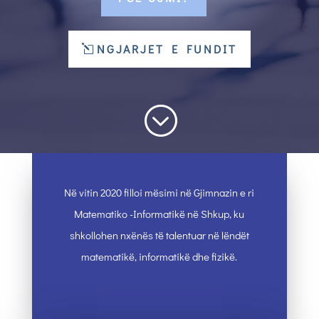
NGJARJET E FUNDIT
;
Në vitin 2020 filloi mësimi në Gjimnazin e ri
Matematiko -Informatikë në Shkup, ku
shkollohen nxënës të talentuar në lëndët
matematikë, informatikë dhe fizikë.