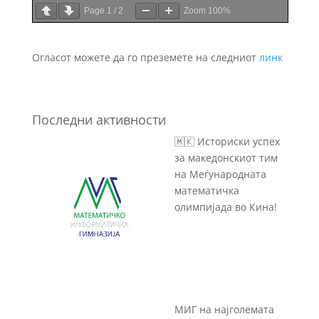
Page
1
/
2
Zoom
100%
Огласот можете да го преземете на следниот
линк
Последни активности
🇲🇰 Историски успех
за македонскиот тим
на Меѓународната
математичка
олимпијада во Кина!
МИГ на најголемата