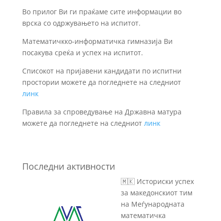
Во прилог Ви ги праќаме сите информации во
врска со одржувањето на испитот.
Математичкко-информатичка гимназија Ви
посакува среќа и успех на испитот.
Списокот на пријавени кандидати по испитни
простории можете да погледнете на следниот
линк
Правила за спроведување на Државна матура
можете да погледнете на следниот
линк
Последни активности
🇲🇰 Историски успех
за македонскиот тим
на Меѓународната
математичка