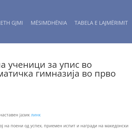
ETH GJMI
MËSIMDHËNIA
TABELA E LAJMËRIMIT
а ученици за упис во
атичка гимназија во прво
наставен јазик
линк
ој на поени од успех, приемен испит и награди на македонски