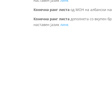
наставен јазик
линк
Конечна ранг листа
од МОН на албански на
Конечна ранг листа
дополнета со вкупен бр
наставен јазик
линк