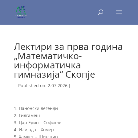
Лектири за прва година
„Математичко-
информатичка
гимназија“ Скопје
|
Published on: 2.07.2026
|
1. Панонски легенди
2. Гилгамеш
3. Цар Едип – Софокле
4. Илијада – Хомер
5. Хамлет – Шекспир