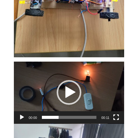
Lojtës
Videosh
00:00
00:11