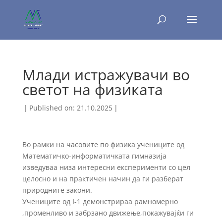
Млади истражувачи во
светот на физиката
|
Published on: 21.10.2025
|
Во рамки на часовите по физика учениците од
Математичко-информатичката гимназија
изведуваа низа интересни експерименти со цел
целосно и на практичен начин да ги разберат
природните закони.
Учениците од I-1 демонстрираа рамномерно
,променливо и забрзано движење,покажувајќи ги