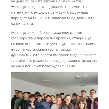
на дело основните закони на механиката.
Учениците од II-1 изведуваа експеримент со
математичко нишало преку кои го проучуваа
периодот на нишање и зависноста од должината
на нишалото.
Учениците од III-1 составуваа електрични
кола,сериска и паралелна врска кај отпорници.
Со овие експерименти учениците покажаа голема
љубопитност,посветеност и тимски
дух.Практичната работа им помогна да ја поврзат
теоријата со реалноста, и да ја доживеат физиката
на еден поинаков повозбудлив начин.