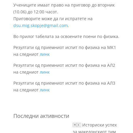
Учениците имаат право на приговор до вторник
(10.06) до 12:00 часот.
Приговорите може да ги испратете на
dsu.mig.skopje@gmail.com
.
Во прилог табелата за освоените поени по физика.
Резултати од приемниот испит по физика на МК1
на следниот
линк
Резултати од приемниот испит по физика на АЛ2
на следниот
линк
Резултати од приемниот испит по физика на АЛ3
на следниот
линк
Последни активности
🇲🇰 Историски успех
за македонскиот тим