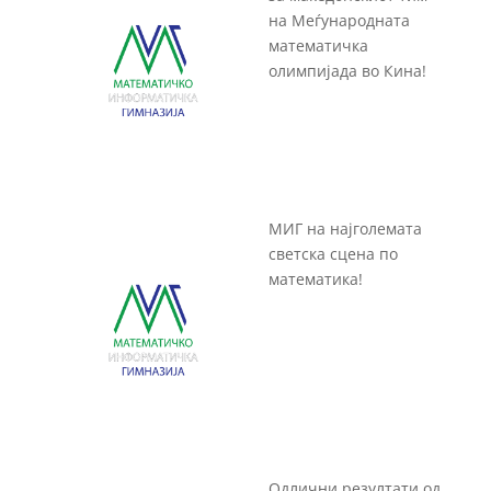
на Меѓународната
математичка
олимпијада во Кина!
МИГ на најголемата
светска сцена по
математика!
Одлични резултати од