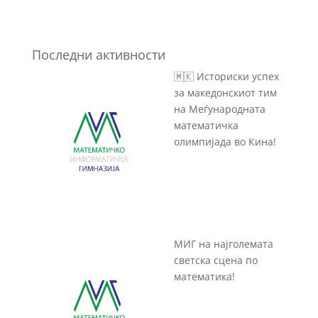
Последни активности
🇲🇰 Историски успех
за македонскиот тим
на Меѓународната
математичка
олимпијада во Кина!
МИГ на најголемата
светска сцена по
математика!