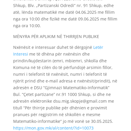
Shkup, Blv. „Partizanski Odredi“ nr. 91 Shkup, edhe
atë, lënda matematikë me datë 04.06.2025 me fillim
nga ora 10:00 dhe fizikë me datë 09.06.2025 me fillim
nga ora 10:00.
MËNYRA PËR APLIKIM NË THIRRJEN PUBLIKE
Nxënësit e interesuar duhet të dërgojnë
Letër
Interesi
me të dhëna për nxënësin dhe
prindin/kujdestarin (emri, mbiemri, shkolla dhe
Komuna në të cilën do të përfundojë arsimin fillor,
numri i telefonit të nxënësit, numri i telefonit të
njërit prind dhe e-mail adresa e nxënësit/prindit), në
adresën e DSU “Gjimnazi Matematiko-Informatik”
Bul. “Çetet partizane” nr.91 1000 Shkup, si dhe ne
adresën elektronike dsu.mig.skopje@gmail.com me
titull “Për thirrje publike për dhënien e provimit
pranues për regjistrim në shkollën e mesme
Matematiko-informatike“ jo më vonë se 30.05.2025.
https://mon.gov.mk/al/content/?id=10073