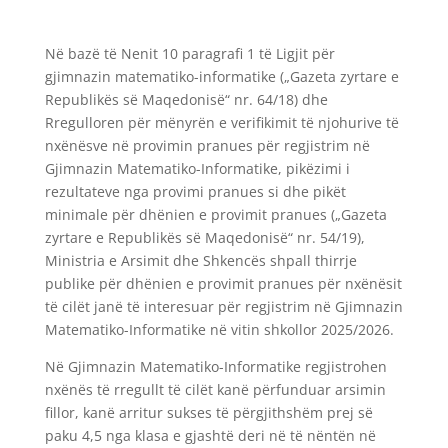
Në bazë të Nenit 10 paragrafi 1 të Ligjit për
gjimnazin matematiko-informatike („Gazeta zyrtare e
Republikës së Maqedonisë“ nr. 64/18) dhe
Rregulloren për mënyrën e verifikimit të njohurive të
nxënësve në provimin pranues për regjistrim në
Gjimnazin Matematiko-Informatike, pikëzimi i
rezultateve nga provimi pranues si dhe pikët
minimale për dhënien e provimit pranues („Gazeta
zyrtare e Republikës së Maqedonisë“ nr. 54/19),
Ministria e Arsimit dhe Shkencës shpall thirrje
publike për dhënien e provimit pranues për nxënësit
të cilët janë të interesuar për regjistrim në Gjimnazin
Matematiko-Informatike në vitin shkollor 2025/2026.
Në Gjimnazin Matematiko-Informatike regjistrohen
nxënës të rregullt të cilët kanë përfunduar arsimin
fillor, kanë arritur sukses të përgjithshëm prej së
paku 4,5 nga klasa e gjashtë deri në të nëntën në