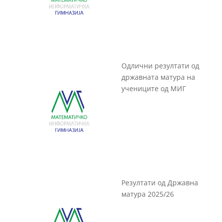
Одлични резултати од
државната матура на
учениците од МИГ
Резултати од Државна
матура 2025/26