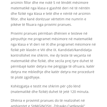
arsimin fillor dhe me notë 5 në lëndët mësimore
matematikë nga klasa e gjashtë deri në të nëntën
dhe fizikë nga klasa e tetë dhe e nëntë në arsimin
fillor, dhe kanë dorëzuar vërtetim me numrin e
pikëve të fituara nga provimi pranues.
Provimi pranues përmban dhënien e testeve në
përputhje me programet mësimore në matematikë
nga klasa e VI deri në IX dhe programet mësimore në
fizikë për klasën e VIII dhe IX. Kandidati/kandidatja
kontrollohet me shkrim, me dy teste të veçanta në
matematikë dhe fizikë, dhe secila prej tyre duhet të
përmbajë katër detyra me përgjijge të ofruara, katër
detyra me mbledhje dhe katër detyra me procedurë
të plotë zgjidhjeje.
Kohëzgjatja e testit me shkrim për çdo lënd
(matematikë dhe fizikë) duhet të jetë 120 minuta.
Dhënia e provimit pranues do të realizohet në
ambientet e SHMGJNQSH „Zdravko Cvetkovski”