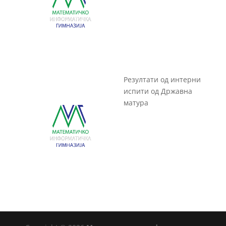
Резултати од интерни
испити од Државна
матура