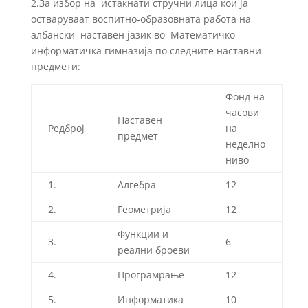
2.За избор на истакнати стручни лица кои ја
остваруваат воспитно-образовната работа на
албански наставен јазик во Математичко-
информатичка гимназија по следните наставни
предмети:
Фонд на
часови
Наставен
Редброј
на
предмет
неделно
ниво
1.
Алгебра
12
2.
Геометрија
12
Функции и
3.
6
реални броеви
4.
Програмрање
12
5.
Информатика
10