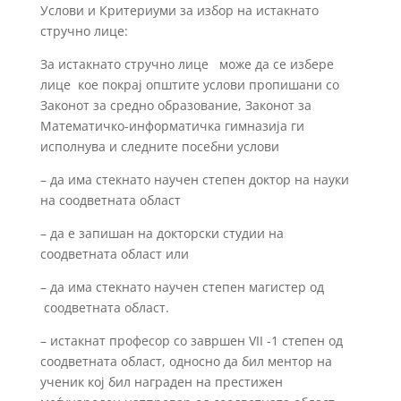
Услови и Критериуми за избор на истакнато
стручно лице:
За истакнато стручно лице може да се избере
лице кое покрај општите услови пропишани со
Законот за средно образование, Законот за
Математичко-информатичка гимназија ги
исполнува и следните посебни услови
– да има стекнато научен степен доктор на науки
на соодветната област
– да е запишан на докторски студии на
соодветната област или
– да има стекнато научен степен магистер од
соодветната област.
– истакнат професор со завршен
VII
-1 степен од
соодветната област
,
односно да бил ментор на
ученик кој бил награден на престижен