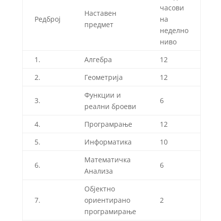
часови
Наставен
Редброј
на
предмет
неделно
ниво
1.
Алгебра
12
2.
Геометрија
12
Функции и
3.
6
реални броеви
4.
Програмрање
12
5.
Информатика
10
Математичка
6.
6
Анализа
Објектно
7.
ориентирано
2
програмирање