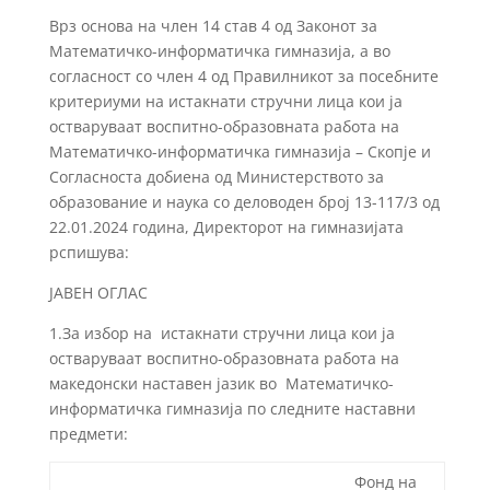
Врз основа на член 14 став 4 од Законот за
Математичко-информатичка гимназија, а во
согласност со член 4 од Правилникот за посебните
критериуми
на истакнати стручни лица кои ја
остваруваат воспитно-образовната работа на
Математичко-информатичка гимназија – Скопје и
Согласноста добиена од Министерството за
образование и наука со деловоден број 13-117/3 од
22.01.2024 година, Директорот на гимназијата
рспишува:
ЈАВЕН ОГЛАС
1.За избор на истакнати стручни лица кои ја
остваруваат воспитно-образовната работа на
македонски наставен јазик во Математичко-
информатичка гимназија по следните наставни
предмети:
Фонд на