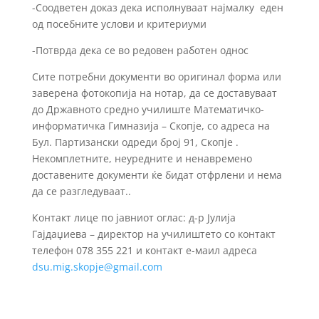
-Соодветен доказ дека исполнуваат најмалку еден
од посебните услови и критериуми
-Потврда дека се во редовен работен однос
Сите потребни документи во оригинал форма или
заверена фотокопија на нотар, да се доставуваат
до Државното средно училиште Математичко-
информатичка Гимназија – Скопје, со адреса на
Бул. Партизански одреди број 91, Скопје
.
Некомплетните, неуредните и ненавремено
доставените документи ќе бидат отфрлени и нема
да се разгледуваат..
Контакт лице по јавниот оглас: д-р Јулија
Гајдаџиева
– директор на училиштето
со контакт
телефон
078 355 221
и контакт е-маил адреса
dsu.mig.skopje@
gmail
.com