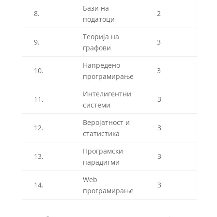
Бази на
8.
2
податоци
Теорија на
9.
3
графови
Напредено
10.
3
програмирање
Интелигентни
11.
3
системи
Веројатност и
12.
3
статистика
Програмски
13.
3
парадигми
Web
14.
3
програмирање