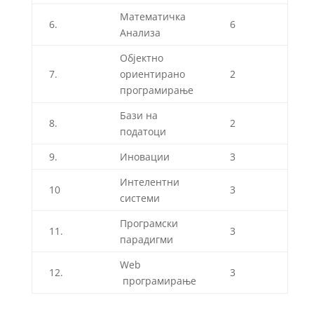
Математичка
6.
6
Анализа
Објектно
7.
ориентирано
2
програмирање
Бази на
8.
2
податоци
9.
Иновации
3
Интелентни
10
3
системи
Програмски
11.
3
парадигми
Web
12.
3
програмирање