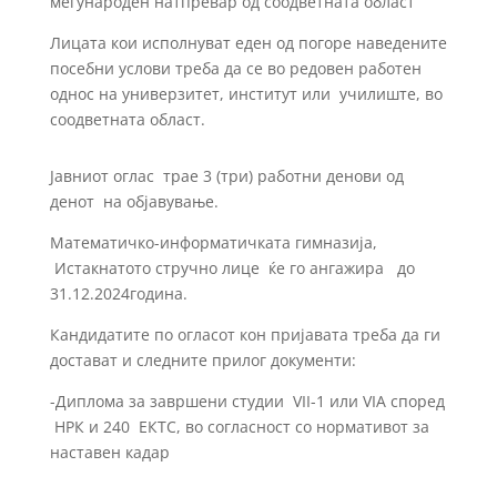
меѓународен натпревар од соодветната област
Лицата кои исполнуват еден од погоре наведените
посебни услови треба да се во редовен работен
однос
на
универзитет, институт
или училиште,
во
соодветната област.
Јавниот оглас трае 3 (три) работни денови од
денот на објавување.
Математичко-информатичката гимназија,
Истакнат
o
то стручно лице ќе го ангажира до
31.12
.2024година.
Кандидатите по огласот кон пријавата треба да ги
достават и следните прилог документи:
-Диплома за завршени студии
VII-1
или
VIA
според
НРК и 240 ЕКТС, во согласност со нормативот за
наставен кадар