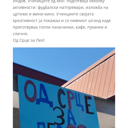
Индов. Учениците од МИГ подготвија неколку
активности: фудбалски натпревари, изложба на
цртежи и мини-кино. Ученциите својата
креативност ја покажаа и со нивниот штанд каде
приготвуваа топли палачинки, кафе, пуканки и
слично.
Од Срце за Лео!