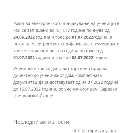
Рокот за електронското пријавување на учениците
кои се запишани во II, III, IV година почнува од
24.06.
202
2
година и трае до
01.07.
202
2
година, а
рокот за електронското пријавување на учениците
кои се запишани во I-ва година почнува од
01
.07.
202
2
година и трае до
08
.07.
202
2
година.
Учениците кои ќе достават хартиена пријава
директно до ученичкиот дом, комплетната
документација ја доставуваат од 04.07.2022 година
до 15.07.2022 година, во ученичкиот дом “Здравко
Цветковски”-Скопје
Последни активности
🇲🇰 Историски успех