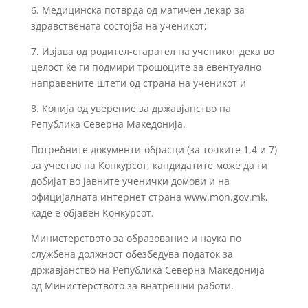
6. Медицинска потврда од матичен лекар за
здравствената состојба на ученикот;
7. Изјава од родител-старател на ученикот дека во
целост ќе ги подмири трошоците за евентуално
направените штети од страна на ученикот и
8. Копија од уверение за државјанство на
Република Северна Македонија.
Потребните документи-обрасци (за точките 1,4 и 7)
за учество на Конкурсот, кандидатите може да ги
добијат во јавните ученички домови и на
официјалната интернет страна www.mon.gov.mk,
каде е објавен Конкурсот.
Министерството за образование и наука по
службена должност обезбедува податок за
државјанство на Република Северна Македонија
од Министерството за внатрешни работи.