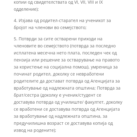
копии од свидетелствата од VI, VII, VIII и IX
одделение);
4. Изјава од родител-старател на ученикот за
бројот на членови во семејството;
5. Потврди за сите остварени приходи на
членовите во семејството (потврда за последно
исплатена месечна нето плата, последен чек од
пензија или решение за остварување на правото
за користење на социјална помош), умреница за
починат родител, доколку се невработени
родителите да достават потврда од Агенцијата за
вработување од надлежната општина; Потврда за
брат/сестра (доколку е ученик/студент се
доставува потврда од училиште/ факултет, доколку
се вработени се доставува потврда од Агенцијата
за вработување од надлежната општина, за
предучилишна возраст се доставува копија од
извод на родените);