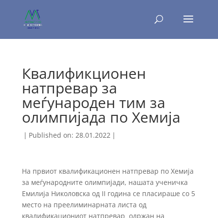
Квалификционен
натпревар за
меѓународен тим за
олимпијада по Хемија
|
Published on: 28.01.2022
|
На првиот квалификационен натпревар по Хемија
за меѓународните олимпијади, нашата ученичка
Емилија Николовска од II година се пласираше со 5
место на преелиминарната листа од
квалификациониот натпревар одржан на