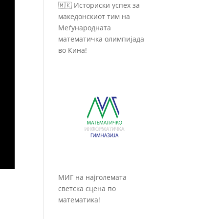
🇲🇰 Историски успех за
македонскиот тим на
Меѓународната
математичка олимпијада
во Кина!
МИГ на најголемата
светска сцена по
математика!