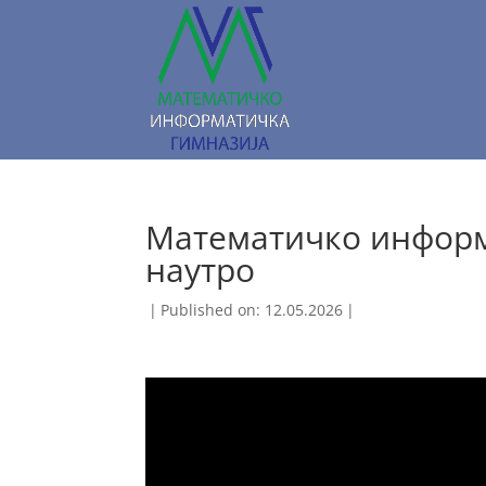
Математичко информ
наутро
|
Published on: 12.05.2026
|