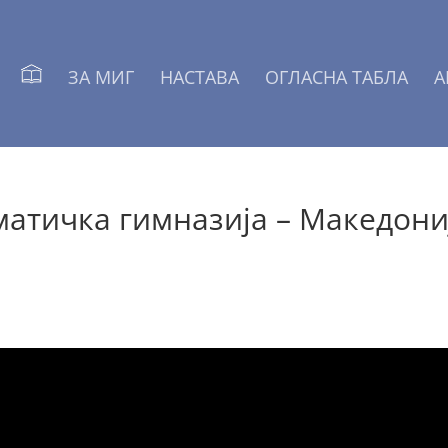
ЗА МИГ
НАСТАВА
ОГЛАСНА ТАБЛА
А
атичка гимназија – Македони