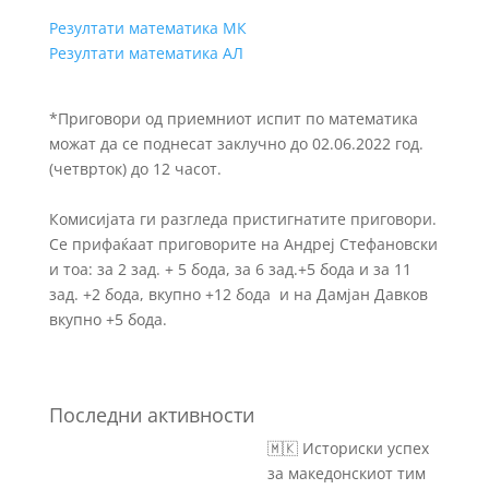
Резултати математика МК
Резултати математика АЛ
*Приговори од приемниот испит по математика
можат да се поднесат заклучно до 02.06.2022 год.
(четврток) до 12 часот.
Комисијата ги разгледа пристигнатите приговори.
Се прифаќаат приговорите на Андреј Стефановски
и тоа: за 2 зад. + 5 бода, за 6 зад.+5 бода и за 11
зад. +2 бода, вкупно +12 бода и на Дамјан Давков
вкупно +5 бода.
Последни активности
🇲🇰 Историски успех
за македонскиот тим