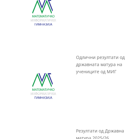
Одлични резултати од
државната матура на
учениците од МИГ
Резултати од Државна
матура 2025/26