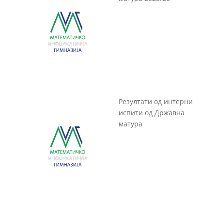
Резултати од интерни
испити од Државна
матура