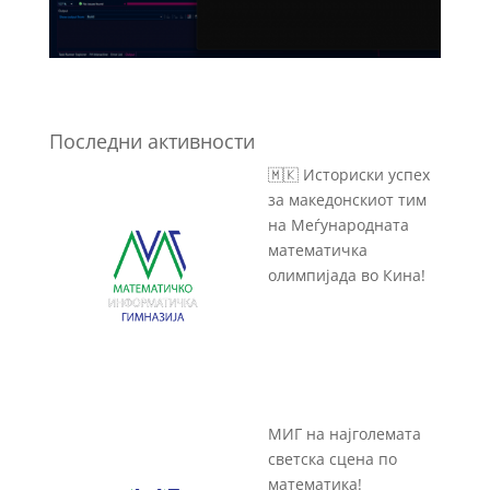
Последни активности
🇲🇰 Историски успех
за македонскиот тим
на Меѓународната
математичка
олимпијада во Кина!
МИГ на најголемата
светска сцена по
математика!