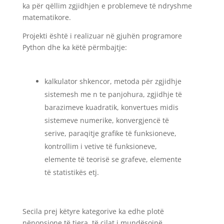
ka për qëllim zgjidhjen e problemeve të ndryshme
matematikore.
Projekti është i realizuar në gjuhën programore
Python dhe ka këtë përmbajtje:
kalkulator shkencor, metoda për zgjidhje
sistemesh me n te panjohura, zgjidhje të
barazimeve kuadratik, konvertues midis
sistemeve numerike, konvergjencë të
serive, paraqitje grafike të funksioneve,
kontrollim i vetive të funksioneve,
elemente të teorisë se grafeve, elemente
të statistikës etj.
Secila prej këtyre kategorive ka edhe plotë
nënopsione të tjera, të cilat i mundësojnë