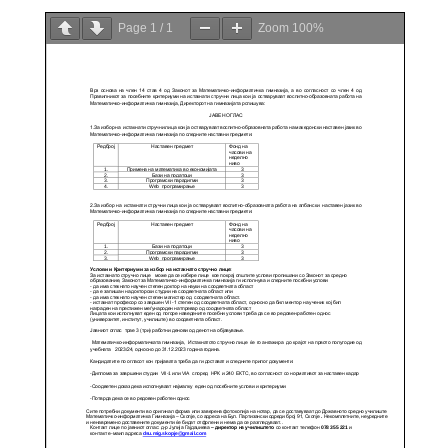
Page
1
/
1
Zoom
100%