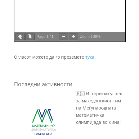
Page
1
/
1
Zoom
100%
Огласот можете да го преземете
тука
Последни активности
🇲🇰 Историски успех
за македонскиот тим
на Меѓународната
математичка
олимпијада во Кина!