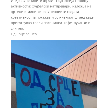
Индов. Учениците од МИГ подготвија неколку
активности: фудбалски натпревари, изложба на
цртежи и мини-кино. Ученциите својата
креативност ја покажаа и со нивниот штанд каде
приготвуваа топли палачинки, кафе, пуканки и
слично.
Од Срце за Лео!