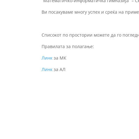
“Математичко-информатичка гимназија” – Ск
Ви посакуваме многу успех и среќа на прим
Списокот по простории можете да го поглед
Правилата за полагање:
Линк
за МК
Линк
за АЛ