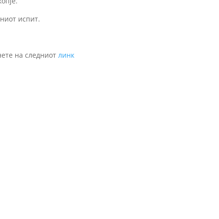
опје.
ениот испит.
нете на следниот
линк