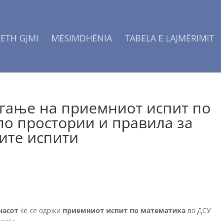
ETH GJMI
MËSIMDHËNIA
TABELA E LAJMËRIMIT
гање на приемниот испит по
по простории и правила за
ите испити
 часот
ќе се одржи
приемниот испит по математика
во ДСУ