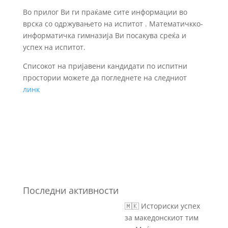
Во прилог Ви ги праќаме сите информации во
врска со одржувањето на испитот . Математичкко-
информатичка гимназија Ви посакува среќа и
успех на испитот.
Списокот на пријавени кандидати по испитни
простории можете да погледнете на следниот
линк
Последни активности
🇲🇰 Историски успех
за македонскиот тим