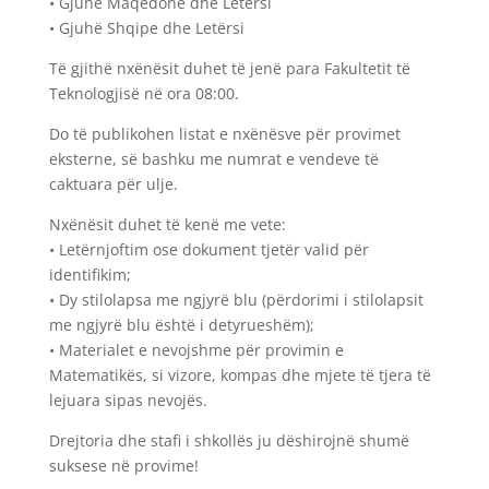
• Gjuhë Maqedone dhe Letërsi
• Gjuhë Shqipe dhe Letërsi
Të gjithë nxënësit duhet të jenë para Fakultetit të
Teknologjisë në ora 08:00.
Do të publikohen listat e nxënësve për provimet
eksterne, së bashku me numrat e vendeve të
caktuara për ulje.
Nxënësit duhet të kenë me vete:
• Letërnjoftim ose dokument tjetër valid për
identifikim;
• Dy stilolapsa me ngjyrë blu (përdorimi i stilolapsit
me ngjyrë blu është i detyrueshëm);
• Materialet e nevojshme për provimin e
Matematikës, si vizore, kompas dhe mjete të tjera të
lejuara sipas nevojës.
Drejtoria dhe stafi i shkollës ju dëshirojnë shumë
suksese në provime!