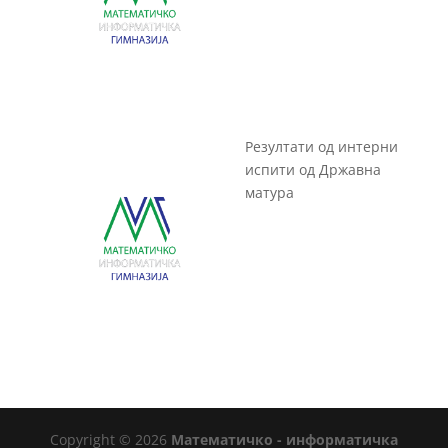
Резултати од интерни
испити од Државна
матура
Copyright © 2026
Математичко - информатичка