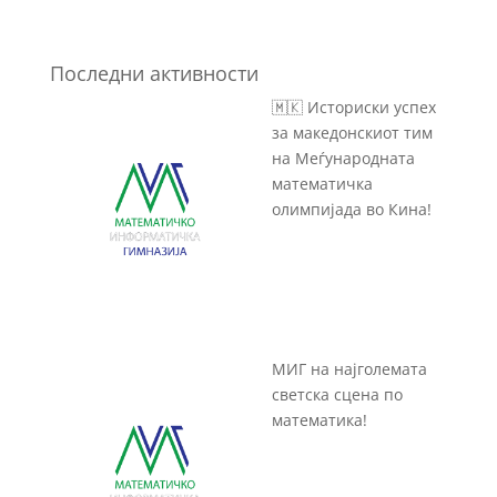
Последни активности
🇲🇰 Историски успех
за македонскиот тим
на Меѓународната
математичка
олимпијада во Кина!
МИГ на најголемата
светска сцена по
математика!