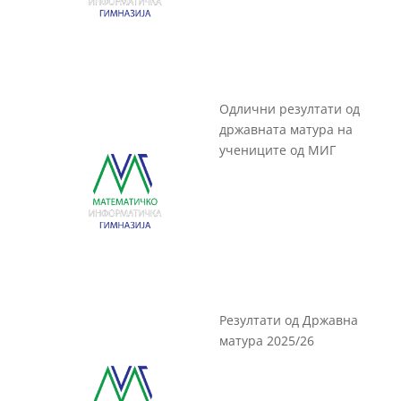
Одлични резултати од
државната матура на
учениците од МИГ
Резултати од Државна
матура 2025/26