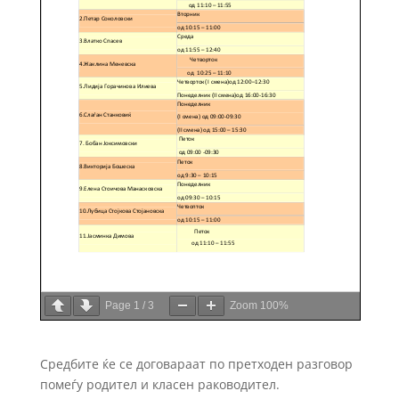
Page
1
/
3
Zoom
100%
Средбите ќе се договараат по претходен разговор
помеѓу родител и класен раководител.