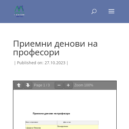
Приемни денови на
професори
|
Published on: 27.10.2023
|
Page
1
/
3
Zoom
100%