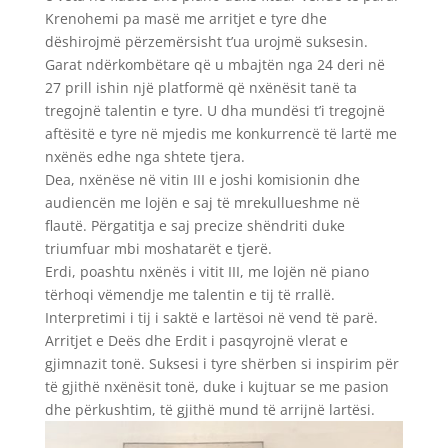
Krenohemi pa masë me arritjet e tyre dhe
dëshirojmë përzemërsisht t’ua urojmë suksesin.
Garat ndërkombëtare që u mbajtën nga 24 deri në
27 prill ishin një platformë që nxënësit tanë ta
tregojnë talentin e tyre. U dha mundësi t’i tregojnë
aftësitë e tyre në mjedis me konkurrencë të lartë me
nxënës edhe nga shtete tjera.
Dea, nxënëse në vitin III e joshi komisionin dhe
audiencën me lojën e saj të mrekullueshme në
flautë. Përgatitja e saj precize shëndriti duke
triumfuar mbi moshatarët e tjerë.
Erdi, poashtu nxënës i vitit III, me lojën në piano
tërhoqi vëmendje me talentin e tij të rrallë.
Interpretimi i tij i saktë e lartësoi në vend të parë.
Arritjet e Deës dhe Erdit i pasqyrojnë vlerat e
gjimnazit tonë. Suksesi i tyre shërben si inspirim për
të gjithë nxënësit tonë, duke i kujtuar se me pasion
dhe përkushtim, të gjithë mund të arrijnë lartësi.