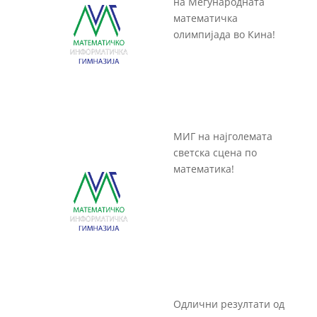
на Меѓународната
математичка
олимпијада во Кина!
МИГ на најголемата
светска сцена по
математика!
Одлични резултати од