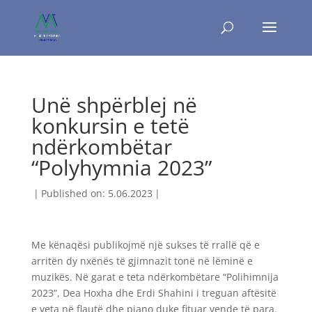
Unë shpërblej në
konkursin e tetë
ndërkombëtar
“Polyhymnia 2023”
|
Published on: 5.06.2023
|
Me kënaqësi publikojmë një sukses të rrallë që e
arritën dy nxënës të gjimnazit tonë në lëminë e
muzikës. Në garat e teta ndërkombëtare “Polihimnija
2023”, Dea Hoxha dhe Erdi Shahini i treguan aftësitë
e veta në flautë dhe piano duke fituar vende të para.