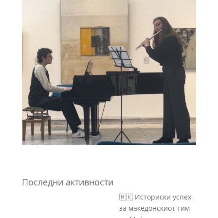
Последни активности
🇲🇰 Историски успех
за македонскиот тим