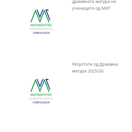
државната матура на
учениците од МИГ
Резултати од Државна
матура 2025/26