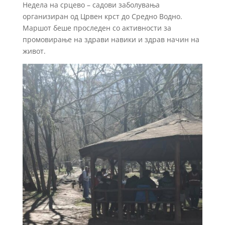
Недела на срцево – садови заболувања
организиран од Црвен крст до Средно Водно.
Маршот беше проследен со активности за
промовирање на здрави навики и здрав начин на
живот.