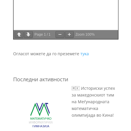
Page
1
/
1
Zoom
100%
Огласот можете да го преземете
тука
Последни активности
🇲🇰 Историски успех
за македонскиот тим
на Меѓународната
математичка
олимпијада во Кина!