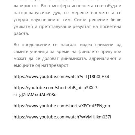
лавиринтот. Во атмосфера исполнета со возбуда и
натпреварувачки дух, се мереше времето и се
утврди најуспешниот тим. Секое решение беше
уникатно и претставуваше резултат на посветена
работа.
Во продолжение се наоѓаат видеа снимени од
самите ученици за време на финалето преку кои
можат да се доловат динамиката, адреналинот и
емоциите од натпреварот.
https://www.youtube.com/watch?v=TJ18hXIlHk4
https://youtube.com/shorts/hB_bicpSXXc?
si=gJZifAMxrdAbY08d
https://www.youtube.com/shorts/XPCmtEPNgno
https://www.youtube.com/watch?v=VM1jikm037I