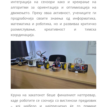
интеграција на сензори како и креирање на
алгоритми за ориентација и оптимизација на
движењето. Преку оваа активност, учениците ги
продлабочија своите знаења од информатика,
математика и роботика, но и развиваа критичко
размислување, креативност и тимска
координација.
Круна на хакатонот беше финалниот натпревар,
каде роботите се соочија со вистински предизвик
– кој најбрзо и најпрецизно ќе го помине