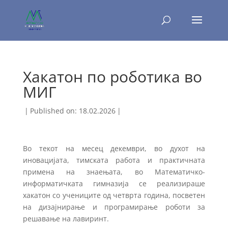
Хакатон по роботика во
МИГ
|
Published on: 18.02.2026
|
Во текот на месец декември, во духот на
иновацијата, тимската работа и практичната
примена на знаењата, во Математичко-
информатичката гимназија се реализираше
хакатон со учениците од четврта година, посветен
на дизајнирање и програмирање роботи за
решавање на лавиринт.