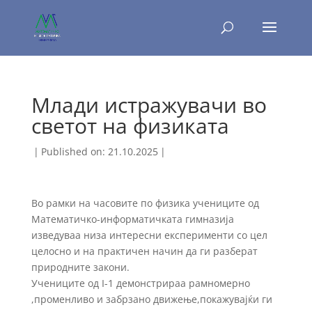
Млади истражувачи во
светот на физиката
|
Published on: 21.10.2025
|
Во рамки на часовите по физика учениците од
Математичко-информатичката гимназија
изведуваа низа интересни експерименти со цел
целосно и на практичен начин да ги разберат
природните закони.
Учениците од I-1 демонстрираа рамномерно
,променливо и забрзано движење,покажувајќи ги