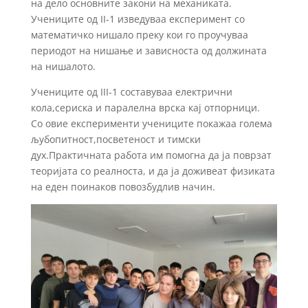
на дело основните закони на механиката.
Учениците од II-1 изведуваа експеримент со
математичко нишало преку кои го проучуваа
периодот на нишање и зависноста од должината
на нишалото.
Учениците од III-1 составуваа електрични
кола,сериска и паралелна врска кај отпорници.
Со овие експерименти учениците покажаа голема
љубопитност,посветеност и тимски
дух.Практичната работа им помогна да ја поврзат
теоријата со реалноста, и да ја доживеат физиката
на еден поинаков повозбудлив начин.