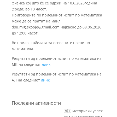
физика кој што ќе се одржи на 10.6.2026година
(среда) вo 10 часот.
Приговорите по приемниот испит по математика
може да се пратат на маил
dsu.mig.skopje@gmail.com најкасно до 08.06.2026
до 12:00 часот.
Во прилог табелата за освоените поени по
математика.
Резултати од приемниот испит по математика на
МК на следниот
линк
Резултати од приемниот испит по математика на
АЛ на следниот
линк
Последни активности
🇲🇰 Историски успех
за македонскиот тим