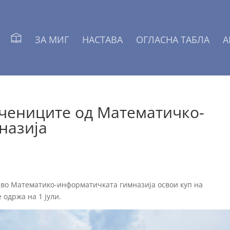
ЗА МИГ
НАСТАВА
ОГЛАСНА ТАБЛА
А
учениците од Математичко-
назија
с во Математико-информатичката гимназија освои куп на
 одржа на 1 јули.