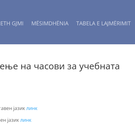
ETH GJMI
MËSIMDHËNIA
TABELA E LAJMËRIMIT
ење на часови за учебната
тавен јазик
линк
ен јазик
линк