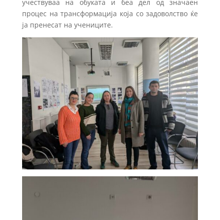
учествуваа на обуката и беа дел од значаен
процес на трансформација која со задоволство ќе
ја пренесат на учениците.