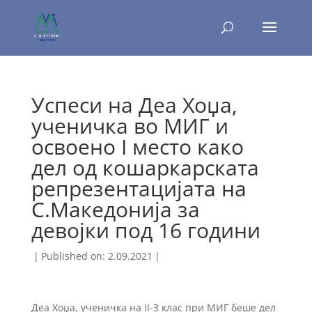
Успеси на Деа Хоџа,
ученичка во МИГ и
освоено I место како
дел од кошаркарската
репрезентацијата на
С.Македонија за
девојки под 16 години
|
Published on: 2.09.2021
|
Деа Хоџа, ученичка на II-3 клас при МИГ беше дел