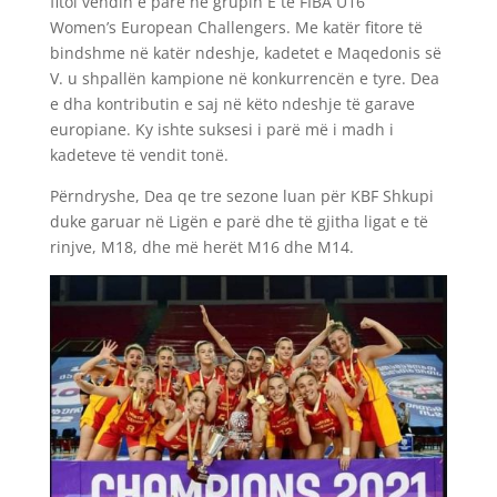
fitoi vendin e parë në grupin E të FIBA U16
Women’s European Challengers. Me katër fitore të
bindshme në katër ndeshje, kadetet e Maqedonis së
V. u shpallën kampione në konkurrencën e tyre. Dea
e dha kontributin e saj në këto ndeshje të garave
europiane. Ky ishte suksesi i parë më i madh i
kadeteve të vendit tonë.
Përndryshe, Dea qe tre sezone luan për KBF Shkupi
duke garuar në Ligën e parë dhe të gjitha ligat e të
rinjve, M18, dhe më herët M16 dhe M14.