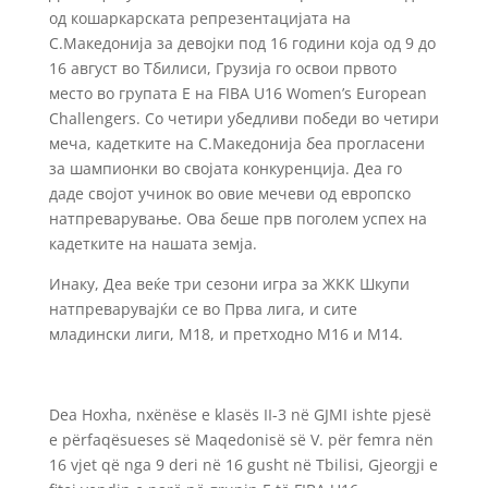
од кошаркарската репрезентацијата на
С.Македонија за девојки под 16 години која од 9 до
16 август во Тбилиси, Грузија го освои првото
место во групата E на FIBA U16 Women’s European
Challengers. Со четири убедливи победи во четири
меча, кадетките на С.Македонија беа прогласени
за шампионки во својата конкуренција. Деа го
даде својот учинок во овие мечеви од европско
натпреварување. Ова беше прв поголем успех на
кадетките на нашата земја.
Инаку, Деа веќе три сезони игра за ЖКК Шкупи
натпреварувајќи се во Прва лига, и сите
младински лиги, М18, и претходно М16 и М14.
Dea Hoxha, nxënëse e klasës II-3 në GJMI ishte pjesë
e përfaqësueses së Maqedonisë së V. për femra nën
16 vjet që nga 9 deri në 16 gusht në Tbilisi, Gjeorgji e