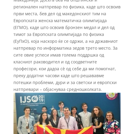
регионален натпревар по физика, каде што освоив
први места, бев дел од македонскиот тим на
Европската женска математичка oлимпијада
(ЕГМО), каде што освоив бронзен медал и дел од
тимот за Европската oлимпијада по физика
(ЕуПхО), која наскоро ќе се одржи, а на државниот
натпревар по информатика зедов трето место. За
сите овие успеси имав голема поддршка од
класниот раководител и од соодветните
професори, кои дадоа сѐ од себе да ми помогнат,
преку додатни часови каде што решававме
потешки проблеми, дури и за светски и европски
натпревари – објаснуваа средношколката.