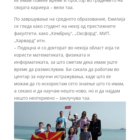
ќе имам повеќе време и простор во градењето на
својата кариера – вели таа.
По завршување на средното образование, Емилија
се гледа како студент на некој од престижните
факултети, како „Кембриџ“, „Оксфорд“, МИТ,
„Харвард“ итн.
– Подоцна и со докторат во некоја област која ги
користи математиката, физиката и
информатиката, за што сметам дека имам уште
време да размислувам. Би сакала да работам во
центар за научни истражувања, каде што ќе
можам да го искористам сето знаење што го имам,
а секако и да научам нешто ново, но и да најдам
нешто неоткриено – заклучува таа.