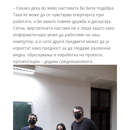
– Секако дека во живо наставата би била подобра.
Така ќе може да се чувствува енергијата при
работата, а би имало повеќе дружба и дискусија.
Сепак, виртуелната настава не е лоша зашто како
информатичари може да работиме на наш
компјутер, а и сите други предмети можат да ја
користат како предност за да гледаме различни
видеа, објаснувања и изработка на проекти,
презентации – додава средношколката.