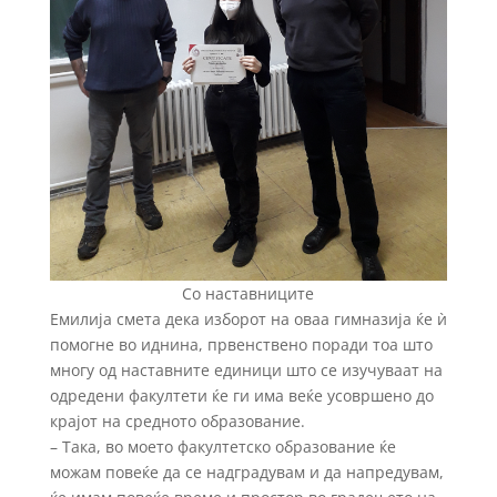
Со наставниците
Емилија смета дека изборот на оваа гимназија ќе ѝ
помогне во иднина, првенствено поради тоа што
многу од наставните единици што се изучуваат на
одредени факултети ќе ги има веќе усовршено до
крајот на средното образование.
– Така, во моето факултетско образование ќе
можам повеќе да се надградувам и да напредувам,