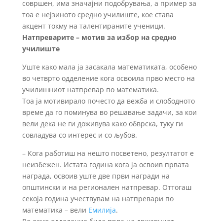
совршен, има значајни подобрувања, а пример за
тоа е нејзиното средно училиште, кое става
акцент токму на талентираните ученици.
Натпреварите – мотив за избор на средно
училиште
Уште како мала ја засакала математиката, особено
во четврто одделение кога освоила прво место на
училишниот натпревар по математика.
Тоа ја мотивирало почесто да вежба и слободното
време да го поминува во решавање задачи, за кои
вели дека не ги доживува како обврска, туку ги
совладува со интерес и со љубов.
– Кога работиш на нешто посветено, резултатот е
неизбежен. Истата година кога ја освоив првата
награда, освоив уште две први награди на
општински и на регионален натпревар. Оттогаш
секоја година учествувам на натпревари по
математика – вели
Емилија
.