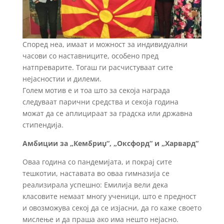
Според неа, имаат и можност за индивидуални
часови со наставниците, особено пред
натпреварите. Тогаш ги расчистуваат сите
нејасностии и дилеми.
Голем мотив е и тоа што за секоја награда
следуваат парични средства и секоја година
можат да се аплицираат за градска или државна
стипендија.
Амбиции за „Кембриџ“, „Оксфорд“ и „Харвард“
Оваа година со пандемијата, и покрај сите
тешкотии, наставата во оваа гимназија се
реализирала успешно: Емилија вели дека
класовите немаат многу ученици, што е предност
и овозможува секој да се изјасни, да го каже своето
мислење и да праша ако има нешто нејасно.