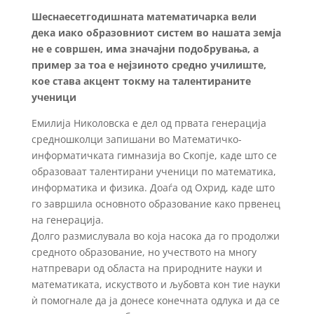
Шеснаесетгодишната математичарка вели
дека иако образовниот систем во нашата земја
не е совршен, има значајни подобрувања, а
пример за тоа е нејзиното средно училиште,
кое става акцент токму на талентираните
ученици
Емилија Николовска е дел од првата генерација
средношколци запишани во Математичко-
информатичката гимназија во Скопје, каде што се
образоваат талентирани ученици по математика,
информатика и физика. Доаѓа од Охрид, каде што
го завршила основното образование како првенец
на генерација.
Долго размислувала во која насока да го продолжи
средното образование, но учеството на многу
натпревари од областа на природните науки и
математиката, искуството и љубовта кон тие науки
ѝ помогнале да ја донесе конечната одлука и да се