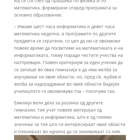
кој се состоел од прашања по физика и по
математика, формирани според програмата за
основно образование.
– Имаме шест часа информатика и девет часа
математика неделно, а програмите по другите
предмети се скратени, со цел да ни се овозможи
повеќе време да посветиме на математиката и на
информатиката, токму поради честите учества на
натпревари. Главен критериум за еден ученик да
се запише во оваа гимназија е да има желба за
изучување на овие области, но, пред сѐ, љубов и
желба за надградување во овие области бидејќи
училиштето го овозможува тоа – посочува таа.
Емилија вели дека за разлика од другите
гимназии, тие учат повеќе материјал од
математика и информатика, што е од големо
значење за тие што ги интересираат овие области
и планираат во иднина да се занимаваат со нив.