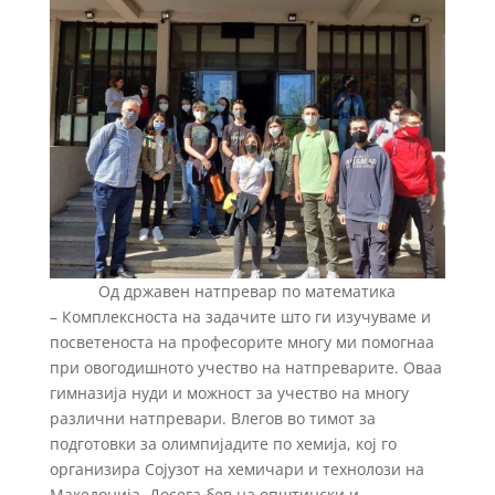
Од државен натпревар по математика
– Комплексноста на задачите што ги изучуваме и
посветеноста на професорите многу ми помогнаа
при овогодишното учество на натпреварите. Оваа
гимназија нуди и можност за учество на многу
различни натпревари. Влегов во тимот за
подготовки за олимпијадите по хемија, кој го
организира Сојузот на хемичари и технолози на
Македонија. Досега бев на општински и