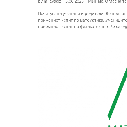
by
milevskiz
|
5.06.2025
|
МИГ мк
,
Огласна т
Почитувани ученици и родители, Во прилог 
примениот испит по математика. Учениците 
приемниот испит по физика кој што ќе се одр