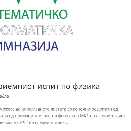
риемниот испит по физика
табла
можете да ја погледнете листата со конечни резултати од
тати од приемниот испит по физика на МК1 на следниот линк
изика на АЛ2 на следниот линк...