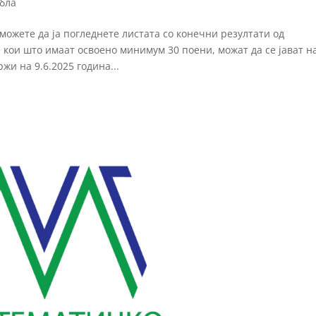
абла
можете да ја погледнете листата со конечни резултати од
кои што имаат освоено минимум 30 поени, можат да се јават н
жи на 9.6.2025 година...